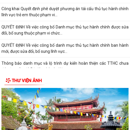
Công khai Quyết định phê duyệt phương án tái cấu thủ tục hành chính
lĩnh vực trẻ em thuộc phạm vi...
QUYẾT ĐỊNH Về việc công bố Danh mục thủ tục hành chính được sửa
đổi, bổ sung thuộc phạm vi chức...
QUYẾT ĐỊNH Về việc công bố danh mục thủ tục hành chính ban hành
mới, được sửa đổi, bổ sung lĩnh vực...
Thông báo danh mục và lộ trình dự kiến hoàn thiện các TTHC chưa
đáp ứng đầy đủ Bộ tiêu chí trên Hệ...
THƯ VIỆN ẢNH
QUYẾT ĐỊNH Về việc công bố thủ tục hành chính nội bộ mới ban hành
thuộc phạm vi chức năng quản lý...
CÔNG VĂN thực hiện TTHC trên hệ thống TTQGTTHC tập trung của Bộ
Tư pháp
Công khai niêm yết nội dung TTHC mới ban hành, được sửa đổi, bổ
sung lĩnh vực phát thanh truyền...