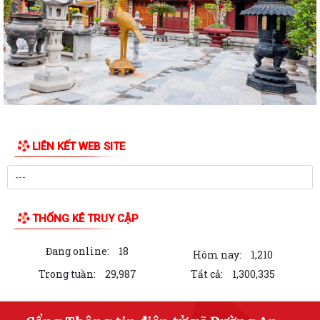
Hội trại hè xanh truyền thống thiếu niên, nhi đồng thôn Chí Minh
CẢNH BÁO: Giả mạo giấy mời cung cấp hồ sơ đất đai để lừa đảo người
dân
QUYẾT ĐỊNH: Về việc công bố Danh mục thủ tục hành chính mới ban
hành, được sửa đổi, bổ sung và bị...
QUYẾT ĐỊNH: Về việc công bố thủ tục hành chính nội bộ mới ban hành
LIÊN KẾT WEB SITE
thuộc phạm vi chức năng quản lý...
Hội nghị tập huấn triển khai thủ tục hành chính của Đảng trên môi
trường điện tử giai đoạn 2
THỐNG KÊ TRUY CẬP
HĐND XÃ ĐƯỜNG AN KHÓA II, NHIỆM KỲ 2026 – 2031, TỔ CHỨC
THÀNH CÔNG KỲ HỌP THỨ TƯ (KỲ HỌP THƯỜNG LỆ...
Đang online:
18
Hôm nay:
1,210
QUYẾT ĐỊNH: Về việc công bố danh mục thủ tục hành chính ban hành
Trong tuần:
29,987
Tất cả:
1,300,335
mới, được sửa đổi, bổ sung lĩnh...
Xã Đường An tổ chức điểm cầu trực tuyến tham dự Hội nghị toàn quốc