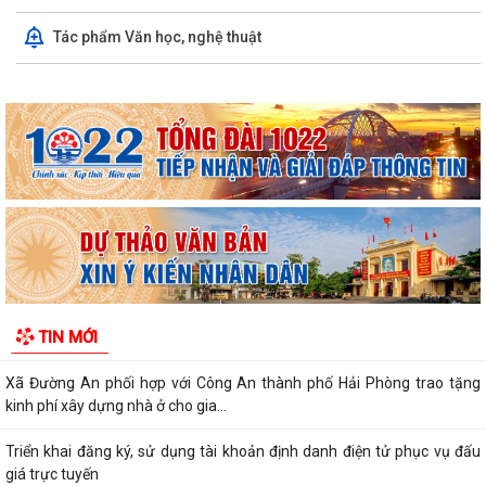
Tác phẩm Văn học, nghệ thuật
Xã Đường An triển khai mô hình phân loại và thu gom rác thải tại
nguồn
Công an xã Đường An tổ chức HN giao ban Lực lượng tham gia bảo vệ
ANTT ở cơ sở
Xã Đường An tiếp tục triển khai nhiệm vụ bảo đảm trật tự, an toàn giao
thông
Xã Đường An với những kết quả đạt được trong tháng 7/2026
Chương trình dạy bơi và kỹ năng phòng, chống đuối nước cho thanh,
TIN MỚI
thiếu nhi hè năm 2026
Xã Đường An phối hợp với Công An thành phố Hải Phòng trao tặng
kinh phí xây dựng nhà ở cho gia...
Triển khai đăng ký, sử dụng tài khoản định danh điện tử phục vụ đấu
giá trực tuyến