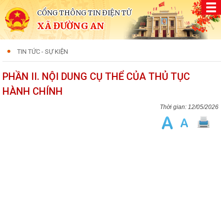
CỔNG THÔNG TIN ĐIỆN TỬ
XÃ ĐƯỜNG AN
TIN TỨC - SỰ KIỆN
PHẦN II. NỘI DUNG CỤ THỂ CỦA THỦ TỤC
HÀNH CHÍNH
12/05/2026