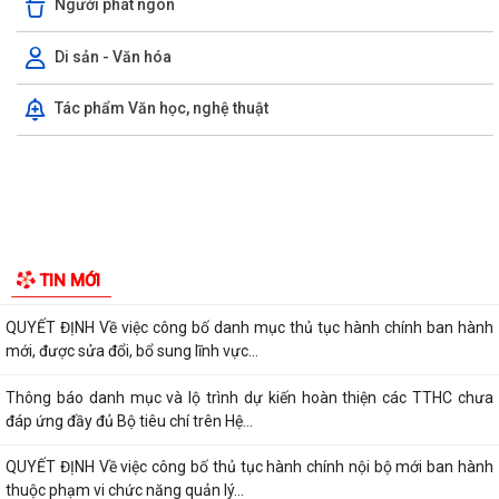
Người phát ngôn
thông
Di sản - Văn hóa
Xã Đường An với những kết quả đạt được trong tháng 7/2026
Tác phẩm Văn học, nghệ thuật
Chương trình dạy bơi và kỹ năng phòng, chống đuối nước cho thanh,
thiếu nhi hè năm 2026
Xã Đường An phối hợp với Công An thành phố Hải Phòng trao tặng
kinh phí xây dựng nhà ở cho gia...
Triển khai đăng ký, sử dụng tài khoản định danh điện tử phục vụ đấu
giá trực tuyến
Công khai Quyết định phê duyệt phương án tái cấu thủ tục hành chính
lĩnh vực trẻ em thuộc phạm vi...
QUYẾT ĐỊNH Về việc công bố Danh mục thủ tục hành chính được sửa
TIN MỚI
đổi, bổ sung thuộc phạm vi chức...
QUYẾT ĐỊNH Về việc công bố danh mục thủ tục hành chính ban hành
mới, được sửa đổi, bổ sung lĩnh vực...