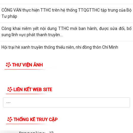
Thông báo danh mục và lộ trình dự kiến hoàn thiện các TTHC chưa
đáp ứng đầy đủ Bộ tiêu chí trên Hệ...
QUYẾT ĐỊNH Về việc công bố thủ tục hành chính nội bộ mới ban hành
thuộc phạm vi chức năng quản lý...
CÔNG VĂN thực hiện TTHC trên hệ thống TTQGTTHC tập trung của Bộ
Tư pháp
Công khai niêm yết nội dung TTHC mới ban hành, được sửa đổi, bổ
sung lĩnh vực phát thanh truyền...
Hội trại hè xanh truyền thống thiếu niên, nhi đồng thôn Chí Minh
CẢNH BÁO: Giả mạo giấy mời cung cấp hồ sơ đất đai để lừa đảo người
THƯ VIỆN ẢNH
dân
QUYẾT ĐỊNH: Về việc công bố Danh mục thủ tục hành chính mới ban
hành, được sửa đổi, bổ sung và bị...