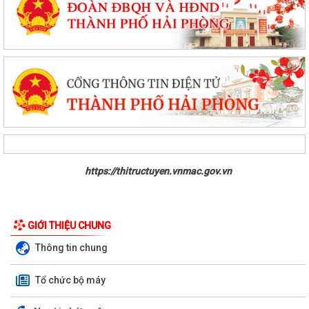
https://thitructuyen.vnmac.gov.vn
UBND XÃ ĐƯỜNG AN TỔ CHỨC HỘI NGHỊ GIAO BAN
Xã Đường An triển khai mô hình phân loại và thu gom rác thải tại
GIỚI THIỆU CHUNG
nguồn
Thông tin chung
Công an xã Đường An tổ chức HN giao ban Lực lượng tham gia bảo vệ
Tổ chức bộ máy
ANTT ở cơ sở
Xã Đường An tiếp tục triển khai nhiệm vụ bảo đảm trật tự, an toàn giao