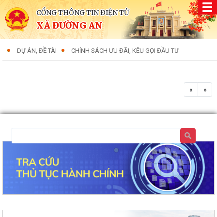
CỔNG THÔNG TIN ĐIỆN TỬ
XÃ ĐƯỜNG AN
DỰ ÁN, ĐỀ TÀI
CHÍNH SÁCH ƯU ĐÃI, KÊU GỌI ĐẦU TƯ
«
»