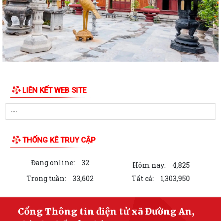
LIÊN KẾT WEB SITE
THỐNG KÊ TRUY CẬP
Đang online:
32
Hôm nay:
4,825
Trong tuần:
33,602
Tất cả:
1,303,950
Cổng Thông tin điện tử xã Đường An,