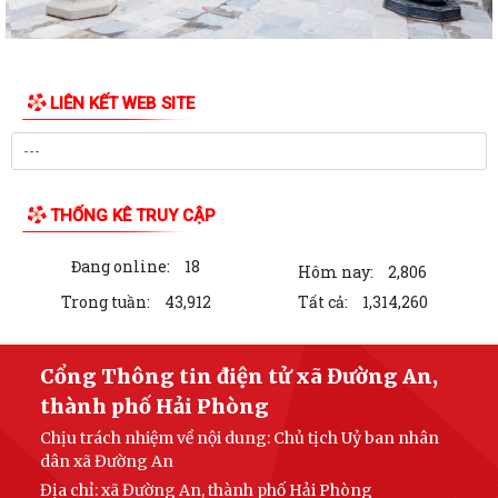
LIÊN KẾT WEB SITE
THỐNG KÊ TRUY CẬP
Đang online:
18
Hôm nay:
2,806
Trong tuần:
43,912
Tất cả:
1,314,260
Cổng Thông tin điện tử xã Đường An,
thành phố Hải Phòng
Chịu trách nhiệm về nội dung: Chủ tịch Uỷ ban nhân
dân xã Đường An
Địa chỉ: xã Đường An, thành phố Hải Phòng