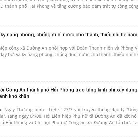
 thành phố Hải Phòng về tăng cường bảo đảm trật tự công cộng,
hành lang an toàn giao thông đường bộ.
 kỹ năng phòng, chống đuối nước cho thanh, thiếu nhi hè năm
hiệp công xã Đường An phối hợp với Đoàn Thanh niên và Phòng V
 dạy bơi và kỹ năng phòng, chống đuối nước cho thanh, thiếu nhi 
ới Công An thành phố Hải Phòng trao tặng kinh phí xây dựng
ảnh khó khăn
 Ngày Thương binh - Liệt sĩ 27/7 với truyền thống đạo lý "Uố
", sáng ngày 04/08, Hội Liên hiệp Phụ nữ xã Đường An đã kết nối 
ố Hải Phòng và Chi hội Phụ nữ Công an xã Đường An tổ chức rà
ây dựng nhà ở cho gia đình Cựu chiến binh có hoàn cảnh đặc biệt k