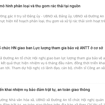
mô hình phân loại và thu gom rác thải tại nguồn
rường gác II trụ sở Đảng ủy - UBND xã, Đảng ủy, UBND xã Đường An 
hực hiện Kế hoạch phân loại, thu gom và xử lý rác thải sinh hoạt tr
 chức HN giao ban Lực lượng tham gia bảo vệ ANTT ở cơ sở
ã Đường An tổ chức Hội nghị giao ban lực lượng tham gia bảo vệ an
 kết quả thực hiện nhiệm vụ 6 tháng đầu năm, đồng thời triển kha
ian tới. Tham dự hội nghị có lãnh đạo, cán bộ, chiến sĩ Công an x
 vệ an ninh, trật tự ở cơ sở trên địa bàn.
iển khai nhiệm vụ bảo đảm trật tự, an toàn giao thông
trường Nhà văn hóa xã, UBND xã Đường An tổ chức Hội nghị quán 
 đảm trật tự, an toàn giao thông trên địa bàn xã theo Chỉ thị số