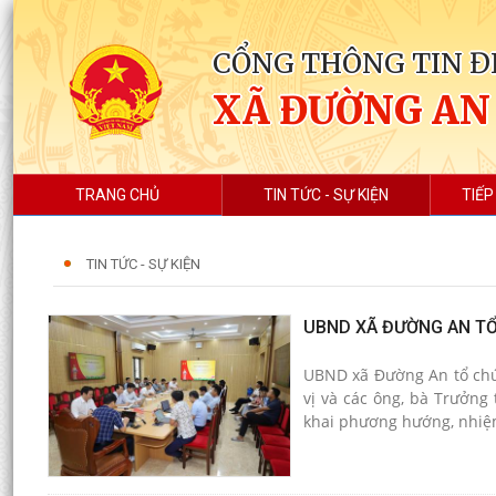
CỔNG THÔNG TIN Đ
XÃ ĐƯỜNG AN
TRANG CHỦ
TIN TỨC - SỰ KIỆN
TIẾP
TIN TỨC - SỰ KIỆN
UBND XÃ ĐƯỜNG AN TỔ
UBND xã Đường An tổ chức
vị và các ông, bà Trưởng
khai phương hướng, nhiệ