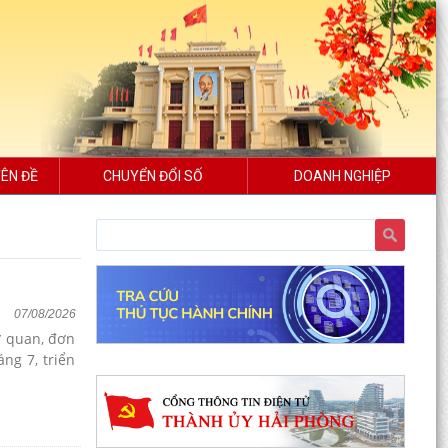
ÊN ĐỀ
CHUYỂN ĐỔI SỐ
DOANH NGHIỆP
07/08/2026
ơ quan, đơn
ng 7, triển