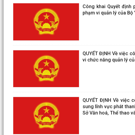
Công khai Quyết định p
phạm vi quản lý của Bộ 
QUYẾT ĐỊNH Về việc cô
vi chức năng quản lý c
QUYẾT ĐỊNH Về việc cô
sung lĩnh vực phát than
Sở Văn hoá, Thể thao và