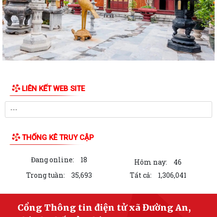
LIÊN KẾT WEB SITE
THỐNG KÊ TRUY CẬP
Đang online:
18
Hôm nay:
46
Trong tuần:
35,693
Tất cả:
1,306,041
Cổng Thông tin điện tử xã Đường An,