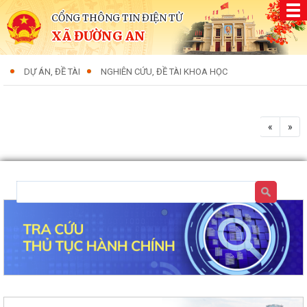
CỔNG THÔNG TIN ĐIỆN TỬ
XÃ ĐƯỜNG AN
DỰ ÁN, ĐỀ TÀI
NGHIÊN CỨU, ĐỀ TÀI KHOA HỌC
«
»