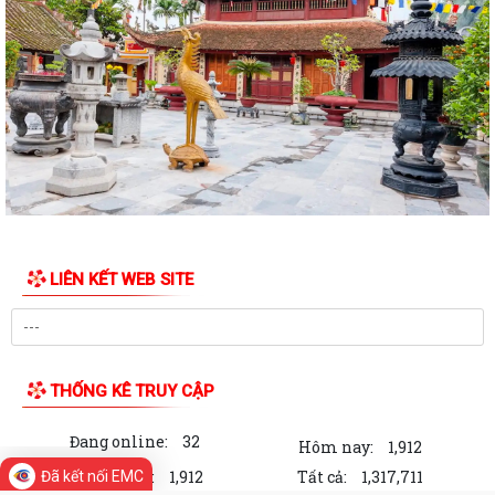
hành, được sửa đổi, bổ sung và bị...
QUYẾT ĐỊNH: Về việc công bố thủ tục hành chính nội bộ mới ban hành
thuộc phạm vi chức năng quản lý...
Hội nghị tập huấn triển khai thủ tục hành chính của Đảng trên môi
trường điện tử giai đoạn 2
HĐND XÃ ĐƯỜNG AN KHÓA II, NHIỆM KỲ 2026 – 2031, TỔ CHỨC
THÀNH CÔNG KỲ HỌP THỨ TƯ (KỲ HỌP THƯỜNG LỆ...
QUYẾT ĐỊNH: Về việc công bố danh mục thủ tục hành chính ban hành
LIÊN KẾT WEB SITE
mới, được sửa đổi, bổ sung lĩnh...
Xã Đường An tổ chức điểm cầu trực tuyến tham dự Hội nghị toàn quốc
nghiên cứu, học tập, quán triệt...
THỐNG KÊ TRUY CẬP
Đường An tổng kết công tác sắp xếp tổ chức lại thôn trên địa bàn
Đang online:
32
Xã Đường An tổ chức Hội nghị tổng kết năm học 2025–2026, triển khai
Hôm nay:
1,912
nhiệm vụ năm học mới.
Trong tuần:
1,912
Tất cả:
1,317,711
Đã kết nối EMC