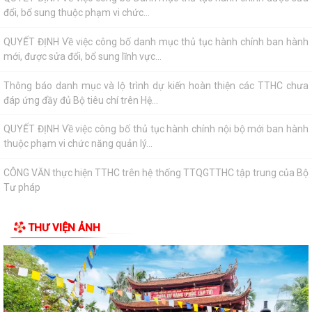
QUYẾT ĐỊNH Về việc công bố danh mục thủ tục hành chính ban hành
mới, được sửa đổi, bổ sung lĩnh vực...
Thông báo danh mục và lộ trình dự kiến hoàn thiện các TTHC chưa
đáp ứng đầy đủ Bộ tiêu chí trên Hệ...
QUYẾT ĐỊNH Về việc công bố thủ tục hành chính nội bộ mới ban hành
thuộc phạm vi chức năng quản lý...
CÔNG VĂN thực hiện TTHC trên hệ thống TTQGTTHC tập trung của Bộ
Tư pháp
Công khai niêm yết nội dung TTHC mới ban hành, được sửa đổi, bổ
sung lĩnh vực phát thanh truyền...
THƯ VIỆN ẢNH
Hội trại hè xanh truyền thống thiếu niên, nhi đồng thôn Chí Minh
CẢNH BÁO: Giả mạo giấy mời cung cấp hồ sơ đất đai để lừa đảo người
dân
QUYẾT ĐỊNH: Về việc công bố Danh mục thủ tục hành chính mới ban