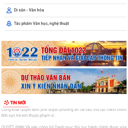
ANTT ở cơ sở
Di sản - Văn hóa
Xã Đường An tiếp tục triển khai nhiệm vụ bảo đảm trật tự, an toàn giao
thông
Tác phẩm Văn học, nghệ thuật
Xã Đường An với những kết quả đạt được trong tháng 7/2026
Chương trình dạy bơi và kỹ năng phòng, chống đuối nước cho thanh,
thiếu nhi hè năm 2026
Xã Đường An phối hợp với Công An thành phố Hải Phòng trao tặng
kinh phí xây dựng nhà ở cho gia...
Triển khai đăng ký, sử dụng tài khoản định danh điện tử phục vụ đấu
giá trực tuyến
Công khai Quyết định phê duyệt phương án tái cấu thủ tục hành chính
TIN MỚI
lĩnh vực trẻ em thuộc phạm vi...
QUYẾT ĐỊNH Về việc công bố Danh mục thủ tục hành chính được sửa
đổi, bổ sung thuộc phạm vi chức...