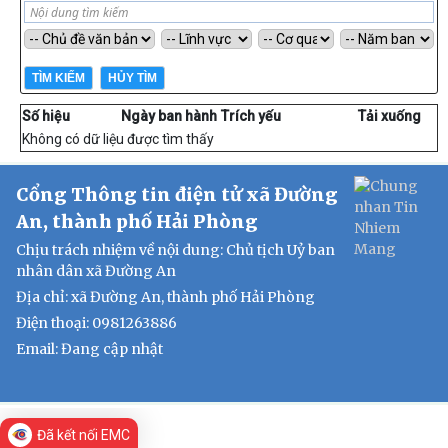
Số hiệu
Ngày ban hành
Trích yếu
Tải xuống
Không có dữ liệu được tìm thấy
Cổng Thông tin điện tử xã Đường
An, thành phố Hải Phòng
Chịu trách nhiệm về nội dung: Chủ tịch Uỷ ban
nhân dân xã Đường An
Địa chỉ: xã Đường An, thành phố Hải Phòng
Điện thoại: 0981263886
Email:
Đang cập nhật
Đã kết nối EMC