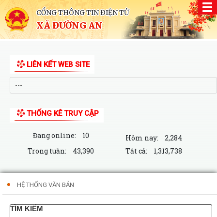
CỔNG THÔNG TIN ĐIỆN TỬ
XÃ ĐƯỜNG AN
LIÊN KẾT WEB SITE
THỐNG KÊ TRUY CẬP
Đang online:
10
Hôm nay:
2,284
Trong tuần:
43,390
Tất cả:
1,313,738
HỆ THỐNG VĂN BẢN
TÌM KIẾM