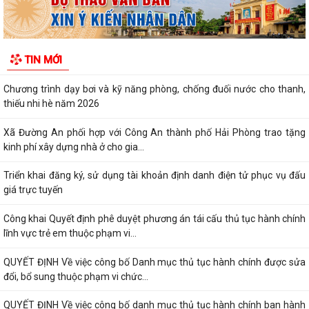
thông
Xã Đường An với những kết quả đạt được trong tháng 7/2026
TIN MỚI
Chương trình dạy bơi và kỹ năng phòng, chống đuối nước cho thanh,
thiếu nhi hè năm 2026
Xã Đường An phối hợp với Công An thành phố Hải Phòng trao tặng
kinh phí xây dựng nhà ở cho gia...
Triển khai đăng ký, sử dụng tài khoản định danh điện tử phục vụ đấu
giá trực tuyến
Công khai Quyết định phê duyệt phương án tái cấu thủ tục hành chính
lĩnh vực trẻ em thuộc phạm vi...
QUYẾT ĐỊNH Về việc công bố Danh mục thủ tục hành chính được sửa
đổi, bổ sung thuộc phạm vi chức...
QUYẾT ĐỊNH Về việc công bố danh mục thủ tục hành chính ban hành
mới, được sửa đổi, bổ sung lĩnh vực...