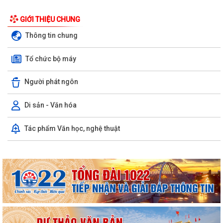
GIỚI THIỆU CHUNG
Thông tin chung
Tổ chức bộ máy
Người phát ngôn
Di sản - Văn hóa
Tác phẩm Văn học, nghệ thuật
UBND XÃ ĐƯỜNG AN TỔ CHỨC HỘI NGHỊ GIAO BAN
Xã Đường An triển khai mô hình phân loại và thu gom rác thải tại
nguồn
Công an xã Đường An tổ chức HN giao ban Lực lượng tham gia bảo vệ
ANTT ở cơ sở
Xã Đường An tiếp tục triển khai nhiệm vụ bảo đảm trật tự, an toàn giao