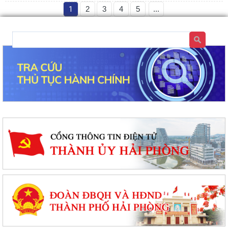
1
2
3
4
5
...