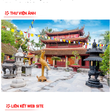
Thông báo danh mục và lộ trình dự kiến hoàn thiện các TTHC chưa
đáp ứng đầy đủ Bộ tiêu chí trên Hệ...
THƯ VIỆN ẢNH
QUYẾT ĐỊNH Về việc công bố thủ tục hành chính nội bộ mới ban hành
thuộc phạm vi chức năng quản lý...
CÔNG VĂN thực hiện TTHC trên hệ thống TTQGTTHC tập trung của Bộ
Tư pháp
Công khai niêm yết nội dung TTHC mới ban hành, được sửa đổi, bổ
sung lĩnh vực phát thanh truyền...
Hội trại hè xanh truyền thống thiếu niên, nhi đồng thôn Chí Minh
CẢNH BÁO: Giả mạo giấy mời cung cấp hồ sơ đất đai để lừa đảo người
dân
QUYẾT ĐỊNH: Về việc công bố Danh mục thủ tục hành chính mới ban
hành, được sửa đổi, bổ sung và bị...
LIÊN KẾT WEB SITE
QUYẾT ĐỊNH: Về việc công bố thủ tục hành chính nội bộ mới ban hành