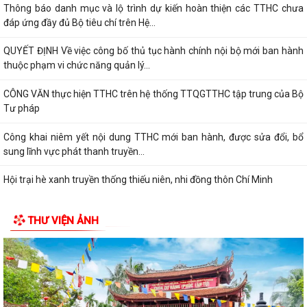
Thông báo danh mục và lộ trình dự kiến hoàn thiện các TTHC chưa
đáp ứng đầy đủ Bộ tiêu chí trên Hệ...
QUYẾT ĐỊNH Về việc công bố thủ tục hành chính nội bộ mới ban hành
thuộc phạm vi chức năng quản lý...
CÔNG VĂN thực hiện TTHC trên hệ thống TTQGTTHC tập trung của Bộ
Tư pháp
Công khai niêm yết nội dung TTHC mới ban hành, được sửa đổi, bổ
sung lĩnh vực phát thanh truyền...
Hội trại hè xanh truyền thống thiếu niên, nhi đồng thôn Chí Minh
CẢNH BÁO: Giả mạo giấy mời cung cấp hồ sơ đất đai để lừa đảo người
THƯ VIỆN ẢNH
dân
QUYẾT ĐỊNH: Về việc công bố Danh mục thủ tục hành chính mới ban
hành, được sửa đổi, bổ sung và bị...
QUYẾT ĐỊNH: Về việc công bố thủ tục hành chính nội bộ mới ban hành