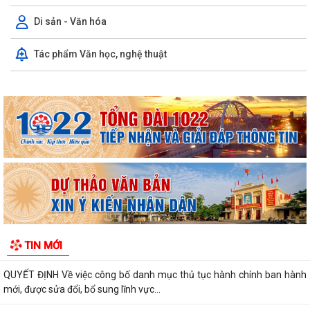
thông
Di sản - Văn hóa
Xã Đường An với những kết quả đạt được trong tháng 7/2026
Tác phẩm Văn học, nghệ thuật
Chương trình dạy bơi và kỹ năng phòng, chống đuối nước cho thanh,
thiếu nhi hè năm 2026
Xã Đường An phối hợp với Công An thành phố Hải Phòng trao tặng
kinh phí xây dựng nhà ở cho gia...
Triển khai đăng ký, sử dụng tài khoản định danh điện tử phục vụ đấu
giá trực tuyến
Công khai Quyết định phê duyệt phương án tái cấu thủ tục hành chính
lĩnh vực trẻ em thuộc phạm vi...
QUYẾT ĐỊNH Về việc công bố Danh mục thủ tục hành chính được sửa
TIN MỚI
đổi, bổ sung thuộc phạm vi chức...
QUYẾT ĐỊNH Về việc công bố danh mục thủ tục hành chính ban hành
mới, được sửa đổi, bổ sung lĩnh vực...