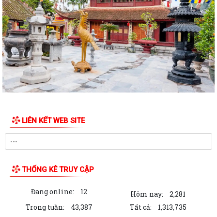
thuộc phạm vi chức năng quản lý...
Hội nghị tập huấn triển khai thủ tục hành chính của Đảng trên môi
trường điện tử giai đoạn 2
HĐND XÃ ĐƯỜNG AN KHÓA II, NHIỆM KỲ 2026 – 2031, TỔ CHỨC
THÀNH CÔNG KỲ HỌP THỨ TƯ (KỲ HỌP THƯỜNG LỆ...
QUYẾT ĐỊNH: Về việc công bố danh mục thủ tục hành chính ban hành
mới, được sửa đổi, bổ sung lĩnh...
Xã Đường An tổ chức điểm cầu trực tuyến tham dự Hội nghị toàn quốc
LIÊN KẾT WEB SITE
nghiên cứu, học tập, quán triệt...
Đường An tổng kết công tác sắp xếp tổ chức lại thôn trên địa bàn
Xã Đường An tổ chức Hội nghị tổng kết năm học 2025–2026, triển khai
THỐNG KÊ TRUY CẬP
nhiệm vụ năm học mới.
Đang online:
12
QUYẾT ĐỊNH: Về việc công bố Danh mục thủ tục hành chính được sửa
Hôm nay:
2,281
đổi, bổ sung thuộc phạm vi chức...
Trong tuần:
43,387
Tất cả:
1,313,735