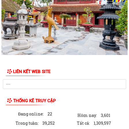
CÔNG VĂN thực hiện TTHC trên hệ thống TTQGTTHC tập trung của Bộ
Tư pháp
Công khai niêm yết nội dung TTHC mới ban hành, được sửa đổi, bổ
sung lĩnh vực phát thanh truyền...
Hội trại hè xanh truyền thống thiếu niên, nhi đồng thôn Chí Minh
CẢNH BÁO: Giả mạo giấy mời cung cấp hồ sơ đất đai để lừa đảo người
dân
QUYẾT ĐỊNH: Về việc công bố Danh mục thủ tục hành chính mới ban
LIÊN KẾT WEB SITE
hành, được sửa đổi, bổ sung và bị...
QUYẾT ĐỊNH: Về việc công bố thủ tục hành chính nội bộ mới ban hành
thuộc phạm vi chức năng quản lý...
THỐNG KÊ TRUY CẬP
Hội nghị tập huấn triển khai thủ tục hành chính của Đảng trên môi
trường điện tử giai đoạn 2
Đang online:
22
Hôm nay:
3,601
HĐND XÃ ĐƯỜNG AN KHÓA II, NHIỆM KỲ 2026 – 2031, TỔ CHỨC
Trong tuần:
39,252
Tất cả:
1,309,597
THÀNH CÔNG KỲ HỌP THỨ TƯ (KỲ HỌP THƯỜNG LỆ...