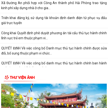
Xã Đường An phối hợp với Công An thành phố Hải Phòng trao tặng
kinh phí xây dựng nhà ở cho gia...
Triển khai đăng ký, sử dụng tài khoản định danh điện tử phục vụ đấu
giá trực tuyến
Công khai Quyết định phê duyệt phương án tái cấu thủ tục hành chính
lĩnh vực trẻ em thuộc phạm vi...
QUYẾT ĐỊNH Về việc công bố Danh mục thủ tục hành chính được sửa
đổi, bổ sung thuộc phạm vi chức...
QUYẾT ĐỊNH Về việc công bố danh mục thủ tục hành chính ban hành
mới, được sửa đổi, bổ sung lĩnh vực...
THƯ VIỆN ẢNH
Thông báo danh mục và lộ trình dự kiến hoàn thiện các TTHC chưa
đáp ứng đầy đủ Bộ tiêu chí trên Hệ...
QUYẾT ĐỊNH Về việc công bố thủ tục hành chính nội bộ mới ban hành
thuộc phạm vi chức năng quản lý...