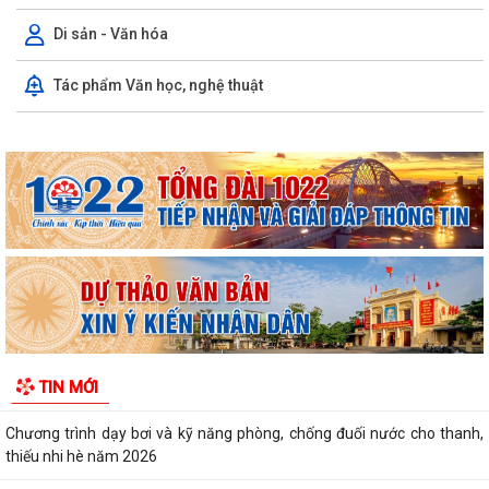
Di sản - Văn hóa
Tác phẩm Văn học, nghệ thuật
UBND XÃ ĐƯỜNG AN TỔ CHỨC HỘI NGHỊ GIAO BAN
Xã Đường An triển khai mô hình phân loại và thu gom rác thải tại
nguồn
Công an xã Đường An tổ chức HN giao ban Lực lượng tham gia bảo vệ
ANTT ở cơ sở
Xã Đường An tiếp tục triển khai nhiệm vụ bảo đảm trật tự, an toàn giao
thông
TIN MỚI
Xã Đường An với những kết quả đạt được trong tháng 7/2026
Chương trình dạy bơi và kỹ năng phòng, chống đuối nước cho thanh,
thiếu nhi hè năm 2026