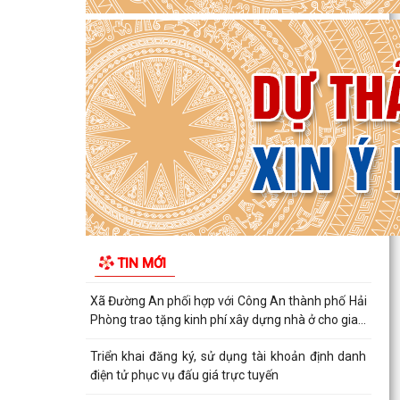
Triển khai đăng ký, sử dụng tài khoản định danh
điện tử phục vụ đấu giá trực tuyến
Công khai Quyết định phê duyệt phương án tái
cấu thủ tục hành chính lĩnh vực trẻ em thuộc
phạm vi...
QUYẾT ĐỊNH Về việc công bố Danh mục thủ tục
hành chính được sửa đổi, bổ sung thuộc phạm vi
chức...
QUYẾT ĐỊNH Về việc công bố danh mục thủ tục
hành chính ban hành mới, được sửa đổi, bổ sung
TIN MỚI
lĩnh vực...
Thông báo danh mục và lộ trình dự kiến hoàn
thiện các TTHC chưa đáp ứng đầy đủ Bộ tiêu chí
trên Hệ...
QUYẾT ĐỊNH Về việc công bố thủ tục hành chính
nội bộ mới ban hành thuộc phạm vi chức năng