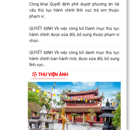
quản lý...
CÔNG VĂN thực hiện TTHC trên hệ thống
TTQGTTHC tập trung của Bộ Tư pháp
Công khai niêm yết nội dung TTHC mới ban hành,
được sửa đổi, bổ sung lĩnh vực phát thanh
truyền...
Hội trại hè xanh truyền thống thiếu niên, nhi đồng
thôn Chí Minh
THƯ VIỆN ẢNH
CẢNH BÁO: Giả mạo giấy mời cung cấp hồ sơ đất
đai để lừa đảo người dân
QUYẾT ĐỊNH: Về việc công bố Danh mục thủ tục
hành chính mới ban hành, được sửa đổi, bổ sung
và bị...
QUYẾT ĐỊNH: Về việc công bố thủ tục hành chính
nội bộ mới ban hành thuộc phạm vi chức năng