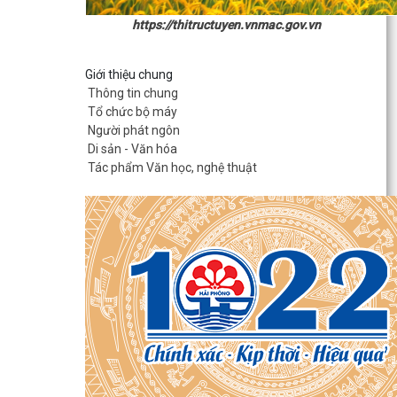
https://thitructuyen.vnmac.gov.vn
Giới thiệu chung
Xã Đường An triển khai mô hình phân loại và thu
Thông tin chung
gom rác thải tại nguồn
Tổ chức bộ máy
Người phát ngôn
Công an xã Đường An tổ chức HN giao ban Lực
Di sản - Văn hóa
lượng tham gia bảo vệ ANTT ở cơ sở
Tác phẩm Văn học, nghệ thuật
Xã Đường An tiếp tục triển khai nhiệm vụ bảo
đảm trật tự, an toàn giao thông
Xã Đường An với những kết quả đạt được trong
tháng 7/2026
Chương trình dạy bơi và kỹ năng phòng, chống
đuối nước cho thanh, thiếu nhi hè năm 2026
Xã Đường An phối hợp với Công An thành phố Hải
Phòng trao tặng kinh phí xây dựng nhà ở cho gia...